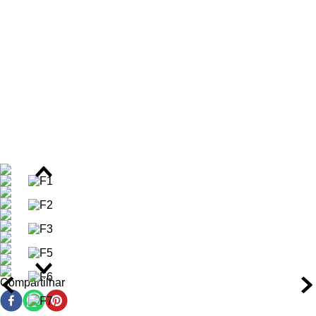
Benefícios do Creme
Acelera a melhora da acne em períodos de surto
Promove efeito peeling suave e renovação celular
Controla a oleosidade e previne novas imperfeições
Suaviza marcas e melhora a textura da pele
Textura leve e de rápida absorção
Alta tolerância, inclusive em peles sensíveis
Ação/Resultado dos Ativos
Ácido Succínico
– Reduz a acne ativa e controla a
oleosidade.
Compartilhar