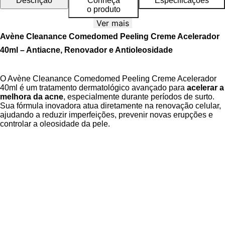
Descrição
Conheça
Especificações
o produto
Ver mais
Avène Cleanance Comedomed Peeling Creme Acelerador
40ml – Antiacne, Renovador e Antioleosidade
O Avène Cleanance Comedomed Peeling Creme Acelerador
40ml é um tratamento dermatológico avançado para
acelerar a
melhora da acne
, especialmente durante períodos de surto.
Sua fórmula inovadora atua diretamente na renovação celular,
ajudando a reduzir imperfeições, prevenir novas erupções e
controlar a oleosidade da pele.
Com textura leve e de rápida absorção, o creme promove
ação
peeling suave
, refinando a textura da pele sem agredir.
Enriquecido com ativos potentes e a
Água Termal Avène
,
reconhecida por suas propriedades calmantes e anti-irritantes,
o tratamento garante eficácia com alta tolerância, até mesmo
em peles sensíveis e acneicas.