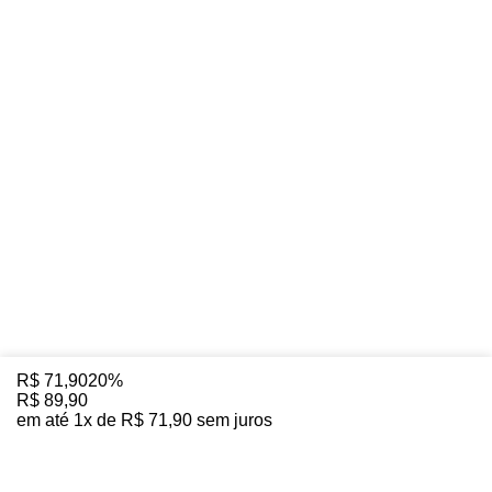
R$
71
,
90
20%
R$
89
,
90
em até
1
x de
R$
71
,
90
sem juros