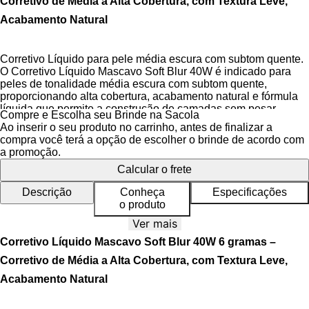
Corretivo de Média a Alta Cobertura, com Textura Leve,
Acabamento Natural
Corretivo Líquido para pele média escura com subtom quente.
O Corretivo Líquido Mascavo Soft Blur 40W é indicado para
peles de tonalidade média escura com subtom quente,
proporcionando alta cobertura, acabamento natural e fórmula
líquida que permite a construção de camadas sem pesar.
Compre e Escolha seu Brinde na Sacola
Ao inserir o seu produto no carrinho, antes de finalizar a
Além disso, Mascavo Soft Blur Corretivo Líquido oferece um
compra você terá a opção de escolher o brinde de acordo com
acabamento flexível e suave, que
disfarça linhas de
a promoção.
expressão sem craquelar
, deixando a pele naturalmente
Calcular o frete
iluminada.
Descrição
Conheça
Especificações
A nova linha de corretivos da Mascavo foi inspirada na
o produto
diversidade da pele brasileira, unindo alta performance e
cuidado. Sua fórmula líquida de alta cobertura e textura leve
Ver mais
também corrige e neutraliza olheiras, manchas e imperfeições,
Corretivo Líquido Mascavo Soft Blur 40W 6 gramas –
entregando um tom uniforme e um acabamento profissional
que permanece ao longo do dia.
Corretivo de Média a Alta Cobertura, com Textura Leve,
Acabamento Natural
O grande diferencial é o
efeito Soft Blur
, tecnologia que
desfoca e suaviza a textura da pele, disfarçando visualmente
linhas finas e sinais de expressão sem acumular ou craquelar.