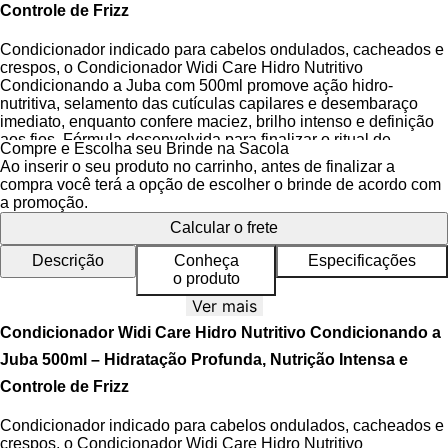
Controle de Frizz
Condicionador indicado para cabelos ondulados, cacheados e
crespos, o Condicionador Widi Care Hidro Nutritivo
Condicionando a Juba com 500ml promove ação hidro-
nutritiva, selamento das cutículas capilares e desembaraço
imediato, enquanto confere maciez, brilho intenso e definição
aos fios. Fórmula desenvolvida para finalizar o ritual de
Compre e Escolha seu Brinde na Sacola
cuidados com cabelos de curvatura, repondo umidade e
Ao inserir o seu produto no carrinho, antes de finalizar a
lipídios essenciais diretamente na fibra capilar.
compra você terá a opção de escolher o brinde de acordo com
a promoção.
A Linha Condicionando a Juba da Widi Care é pensada para
Calcular o frete
entregar tratamento completo com foco em cabelos com
textura, garantindo sedosidade e proteção das curvas naturais.
Descrição
Conheça
Especificações
A
Tecnologia Hidro-Nutritiva
combina agentes umectantes e
o produto
emolientes que agem sinergicamente para equilibrar o teor de
água e lipídios nos fios, enquanto o
Complexo de Óleos
Ver mais
Essenciais
ajuda a alinhar a cutícula capilar e proteger contra
Condicionador Widi Care Hidro Nutritivo Condicionando a
a perda de hidratação. O produto é Cruelty Free, sem
parabenos e com pH balanceado, ideal para manter a saúde
Juba 500ml – Hidratação Profunda, Nutrição Intensa e
da fibra capilar e do couro cabeludo.
Controle de Frizz
Condicionador indicado para cabelos ondulados, cacheados e
Benefícios do Condicionador
crespos, o Condicionador Widi Care Hidro Nutritivo