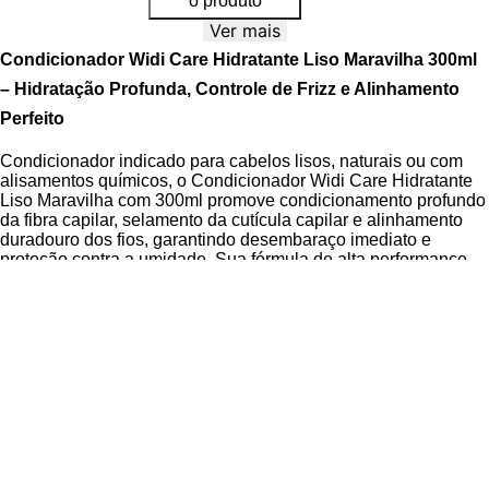
o produto
Ver mais
Condicionador Widi Care Hidratante Liso Maravilha 300ml
– Hidratação Profunda, Controle de Frizz e Alinhamento
Perfeito
Condicionador indicado para cabelos lisos, naturais ou com
alisamentos químicos, o Condicionador Widi Care Hidratante
Liso Maravilha com 300ml promove condicionamento profundo
da fibra capilar, selamento da cutícula capilar e alinhamento
duradouro dos fios, garantindo desembaraço imediato e
proteção contra a umidade. Sua fórmula de alta performance
atua rapidamente para recuperar a maciez, brilho intenso e
toque sedoso, mesmo em fios altamente tratados.
O produto combina ativos disciplinantes e hidratantes com a
Tecnologia de Extrato de Pimenta Rosa e Vinagre de Maçã
,
que reequilibra o pH dos fios e forma uma película protetora ao
redor da fibra capilar, prolongando o efeito liso e blindando
contra o frizz. Fórmula desenvolvida para uso diário, sem pesar
os fios, ideal para manter o alinhamento capilar com leveza e
movimento natural.