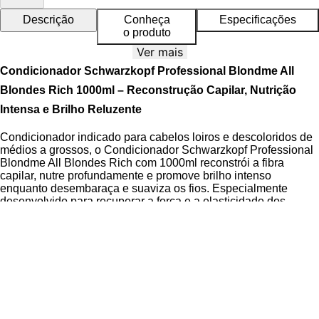
Descrição
Conheça
Especificações
o produto
Ver mais
Condicionador Schwarzkopf Professional Blondme All
Blondes Rich 1000ml – Reconstrução Capilar, Nutrição
Intensa e Brilho Reluzente
Condicionador indicado para cabelos loiros e descoloridos de
médios a grossos, o Condicionador Schwarzkopf Professional
Blondme All Blondes Rich com 1000ml reconstrói a fibra
capilar, nutre profundamente e promove brilho intenso
enquanto desembaraça e suaviza os fios. Especialmente
desenvolvido para recuperar a força e a elasticidade dos
cabelos quimicamente tratados, este produto age diretamente
na reparação estrutural e no alinhamento da cutícula capilar.
A Linha Blondme All Blondes Rich é pensada para atender as
necessidades específicas dos cabelos clarificados, garantindo
proteção contra danos futuros e manutenção da cor loira com
nuances frias ou platinadas. A
Tecnologia 3D Bond Creation
age internamente na fibra capilar, reconstruindo pontes
capilares rompidas durante processos químicos, enquanto o