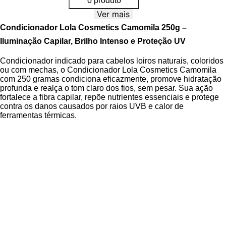
o produto
Ver mais
Condicionador Lola Cosmetics Camomila 250g –
Iluminação Capilar, Brilho Intenso e Proteção UV
Condicionador indicado para cabelos loiros naturais, coloridos
ou com mechas, o Condicionador Lola Cosmetics Camomila
com 250 gramas condiciona eficazmente, promove hidratação
profunda e realça o tom claro dos fios, sem pesar. Sua ação
fortalece a fibra capilar, repõe nutrientes essenciais e protege
contra os danos causados por raios UVB e calor de
ferramentas térmicas.
Desenvolvido com tecnologia limpa e sustentável, o produto
integra a linha Camomila, conhecida por sua fórmula vegana e
sensorial. A presença da
Infusão Botânica de Camomila e
Sempre-Viva
potencializa a luminosidade dos fios, enquanto o
Óleo Essencial de Limão Siciliano
atua como antioxidante
natural, protegendo a cutícula capilar e prolongando a
vitalidade da coloração.
O produto é Cruelty Free, vegano, sem parabenos e sem
corantes, ideal para uma rotina capilar consciente e eficaz.