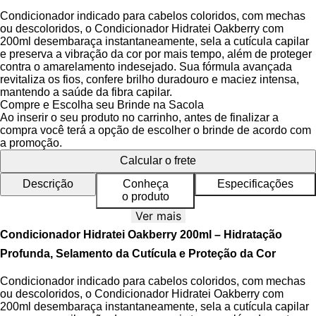
Condicionador indicado para cabelos coloridos, com mechas
ou descoloridos, o Condicionador Hidratei Oakberry com
200ml desembaraça instantaneamente, sela a cutícula capilar
e preserva a vibração da cor por mais tempo, além de proteger
contra o amarelamento indesejado. Sua fórmula avançada
revitaliza os fios, confere brilho duradouro e maciez intensa,
mantendo a saúde da fibra capilar.
Compre e Escolha seu Brinde na Sacola
Desenvolvido com ativos antioxidantes e tecnologia de
Ao inserir o seu produto no carrinho, antes de finalizar a
penetração profunda, o Condicionador Hidratei Oakberry
compra você terá a opção de escolher o brinde de acordo com
oferece proteção anti-poluição e ajuda a manter a vitalidade da
a promoção.
coloração. A
Tecnologia BECA
utiliza bioésteres de origem
Calcular o frete
vegetal para potencializar a entrega de nutrientes diretamente
na fibra capilar, garantindo resultados visíveis já na primeira
Descrição
Conheça
Especificações
aplicação. O produto é vegano, livre de parabenos e petrolatos,
o produto
além de ser dermatologicamente testado e cruelty free.
Ver mais
Condicionador Hidratei Oakberry 200ml – Hidratação
Benefícios do Condicionador
Profunda, Selamento da Cutícula e Proteção da Cor
Desembaraça instantaneamente, reduzindo o tempo de
Condicionador indicado para cabelos coloridos, com mechas
penteado em até 50%.
ou descoloridos, o Condicionador Hidratei Oakberry com
Sela a cutícula capilar, resultando em brilho intenso e
200ml desembaraça instantaneamente, sela a cutícula capilar