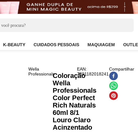
CARE
K-BEAUTY
CUIDADOS PESSOAIS
MAQUIAG
Wella
EAN
:
Professionals
7891182018241
Coloração
Wella
Professionals
Color Perfect
Rich Naturals
60ml 8/1
Louro Claro