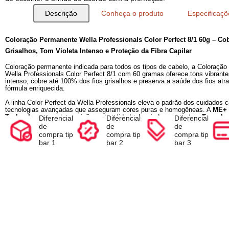
Compre e Escolha seu Brinde na Sacola
Ao inserir o seu produto no carrinho, antes de finalizar a com
de escolher o brinde de acordo com a promoção.
Descrição
Conheça o produto
Espec
Diferencial
Diferencial
Diferencia
Coloração Permanente Wella Professionals Color Perfect
de
de
de
Grisalhos, Tom Violeta Intenso e Proteção da Fibra Capil
compra tip
compra tip
compra ti