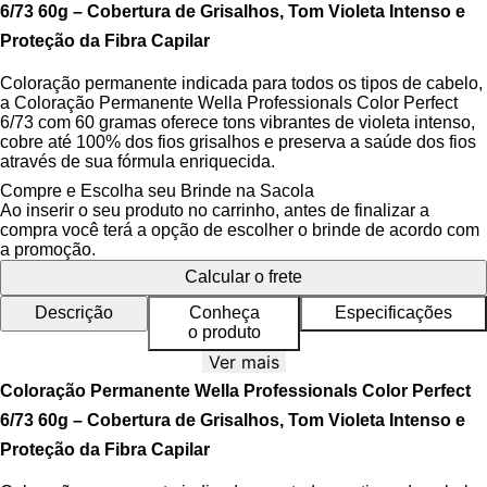
6/73 60g – Cobertura de Grisalhos, Tom Violeta Intenso e
Proteção da Fibra Capilar
Coloração permanente indicada para todos os tipos de cabelo,
a Coloração Permanente Wella Professionals Color Perfect
6/73 com 60 gramas oferece tons vibrantes de violeta intenso,
cobre até 100% dos fios grisalhos e preserva a saúde dos fios
através de sua fórmula enriquecida.
Compre e Escolha seu Brinde na Sacola
A linha Color Perfect da Wella Professionals eleva o padrão
Ao inserir o seu produto no carrinho, antes de finalizar a
dos cuidados capilares com tecnologias avançadas que
compra você terá a opção de escolher o brinde de acordo com
asseguram cores puras e homogêneas. A
ME+ Dye
a promoção.
Technology
garante precisão na tonalidade desejada,
Calcular o frete
enquanto a
Tecnologia Metal Purifier
protege a fibra capilar
contra metais que poderiam comprometer a qualidade da
Descrição
Conheça
Especificações
coloração, promovendo resultados duradouros e reduzindo o
o produto
reações indesejadas. Esta coloração é formulada para uso
profissional, assegurando brilho natural e resistência aos fios,
Ver mais
mesmo em processos repetitivos.
Coloração Permanente Wella Professionals Color Perfect
6/73 60g – Cobertura de Grisalhos, Tom Violeta Intenso e
Benefícios da Coloração Permanente
Proteção da Fibra Capilar