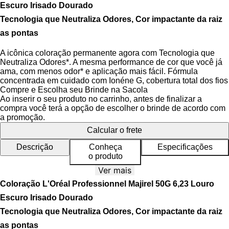
Escuro Irisado Dourado
Tecnologia que Neutraliza Odores, Cor impactante da raiz
as pontas
A icônica coloração permanente agora com Tecnologia que
Neutraliza Odores*. A mesma performance de cor que você já
ama, com menos odor* e aplicação mais fácil. Fórmula
concentrada em cuidado com Ionéne G, cobertura total dos fios
e cabelos 45% mais condicionados.
Compre e Escolha seu Brinde na Sacola
Ao inserir o seu produto no carrinho, antes de finalizar a
Sua nova fórmula traz ainda mais cuidado e desempenho.
compra você terá a opção de escolher o brinde de acordo com
Coloração permanente indicada para todos os tipos de cabelo,
a promoção.
especialmente os com fios brancos e insensíveis à química. A
Calcular o frete
Coloração L'Oréal Professionnel Majirel garante cobertura de
até 100% dos cabelos brancos, proporcionando cores
Descrição
Conheça
Especificações
vibrantes, uniformes e de longa duração.
o produto
Ver mais
Coloração L'Oréal Professionnel Majirel 50G 6,23 Louro
Benefícios da Coloração
Escuro Irisado Dourado
Cobertura de até 100% dos fios brancos.
Tecnologia que Neutraliza Odores, Cor impactante da raiz
Nova tecnologia que neutraliza odores*, proporcionando
até 2x menos cheiro de amônia.
as pontas