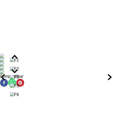
suave e agradável.
Benefícios da Cera Capilar Modeladora e Antifrizz
Proporciona modelagem precisa e controle de 95% do
frizz.
Confere acabamento sem cor e invisível, ideal para todos
os tons de cabelo.
Oferece fixação duradoura que resiste à umidade e
atividades físicas.
Promove ação hidratante e antioxidante sem causar
oleosidade excessiva aos fios.
Garante um efeito detox que ajuda a controlar a
Compartilhar
oleosidade do couro cabeludo.
Realça o brilho natural e a sedosidade da fibra capilar.
Ação/Resultado dos Ativos