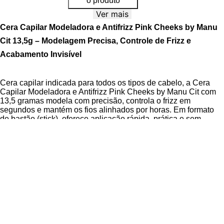
o produto
Ver mais
Cera Capilar Modeladora e Antifrizz Pink Cheeks by Manu
Cit 13,5g – Modelagem Precisa, Controle de Frizz e
Acabamento Invisível
Cera capilar indicada para todos os tipos de cabelo, a Cera
Capilar Modeladora e Antifrizz Pink Cheeks by Manu Cit com
13,5 gramas modela com precisão, controla o frizz em
segundos e mantém os fios alinhados por horas. Em formato
de bastão (stick), oferece aplicação rápida, prática e sem
sujeira.
Desenvolvida em colaboração com Manu Cit, esta cera capilar
oferece uma fixação duradoura, "à prova de tempo, movimento,
necessidades, rotinas e diferentes skins", mantendo o
penteado intacto por um longo período. Seus ativos
proporcionam um acabamento sem cor, invisível, e com um
brilho natural, sem pesar os fios ou deixá-los oleosos. A Cera
Capilar Modeladora e Antifrizz Pink Cheeks by Manu Cit é
dermatologicamente testada
e
oftalmologicamente testada
,
além de ser livre de crueldade animal e possuir uma fragrância