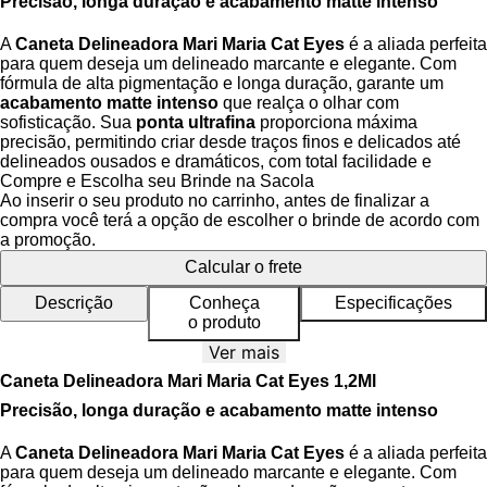
Precisão, longa duração e acabamento matte intenso
A
Caneta Delineadora Mari Maria Cat Eyes
é a aliada perfeita
para quem deseja um delineado marcante e elegante. Com
fórmula de alta pigmentação e longa duração, garante um
acabamento matte intenso
que realça o olhar com
sofisticação. Sua
ponta ultrafina
proporciona máxima
precisão, permitindo criar desde traços finos e delicados até
delineados ousados e dramáticos, com total facilidade e
controle.
Compre e Escolha seu Brinde na Sacola
Ao inserir o seu produto no carrinho, antes de finalizar a
compra você terá a opção de escolher o brinde de acordo com
Benefícios
a promoção.
Calcular o frete
Alta fixação:
mantém o delineado impecável ao longo do
dia.
Descrição
Conheça
Especificações
Super pigmentação:
cor intensa e acabamento matte
o produto
que destaca o olhar.
Ver mais
Pincel ultrafino:
aplicação precisa com espessura
ajustável.
Caneta Delineadora Mari Maria Cat Eyes 1,2Ml
Versatilidade:
ideal para looks discretos ou impactantes.
Resistente à água:
não borra nem transfere, mesmo em
Precisão, longa duração e acabamento matte intenso
ambientes úmidos.
A
Caneta Delineadora Mari Maria Cat Eyes
é a aliada perfeita
para quem deseja um delineado marcante e elegante. Com
Como usar