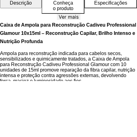
Descrição
Conheça
Especificações
o produto
Ver mais
Caixa de Ampola para Reconstrução Cadiveu Professional
Glamour 10x15ml – Reconstrução Capilar, Brilho Intenso e
Nutrição Profunda
Ampola para reconstrução indicada para cabelos secos,
sensibilizados e quimicamente tratados, a Caixa de Ampola
para Reconstrução Cadiveu Professional Glamour com 10
unidades de 15ml promove reparação da fibra capilar, nutrição
intensa e proteção contra agressões externas, devolvendo
força, maciez e luminosidade aos fios.
A Linha Glamour da Cadiveu Professional é reconhecida por
sua alta performance em tratamentos capilares reparadores. A
Proteção com Proteínas de Trigo, Soja e Aveia
forma um
escudo ao redor da fibra capilar, reduzindo a perda de umidade
e protegendo a cor dos fios. Além disso, as
Micropartículas de
Rubi
atuam como agentes refletores de luz, proporcionando
brilho intenso e toque acetinado. O produto é Cruelty Free, livre
de parabenos e formulação de alto poder de penetração,
dermatologicamente testado para segurança e eficácia.