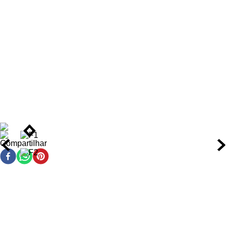
Benefícios da Caixa de Ampola para Reconstrução
Reconstrução imediata da fibra capilar, aumentando a
resistência dos fios em até 3x.
Redução de 70% do frizz com efeito prolongado de
alinhamento suave.
Hidratação profunda que dura até 72 horas após a
aplicação.
Brilho intenso com efeito cintilante graças às
micropartículas de rubi.
Proteção da cutícula capilar contra danos mecânicos e
químicos.
Nutrição da raiz às pontas, com selamento adequado da
Compartilhar
umidade.
Prolonga a durabilidade da química e conserva a cor em
cabelos coloridos.
Ação/Resultado dos Ativos