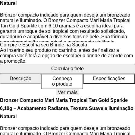
Natural
Bronzer compacto indicado para quem deseja um bronzeado
natural e iluminado. O Bronzer Compacto Mari Maria Tropical
Tan Gold Sparkle com 6,10 gramas é a escolha ideal para
garantir um toque de sol tropical com resultado sofisticado,
duradouro e adaptável a diversos tons de pele. Sua fórmula
com pigmentação construível e acabamento cintilante
Compre e Escolha seu Brinde na Sacola
proporciona luminosidade saudável, enquanto a textura
Ao inserir o seu produto no carrinho, antes de finalizar a
ultrafina desliza com facilidade para uma aplicação uniforme e
compra você terá a opção de escolher o brinde de acordo com
profissional.
a promoção.
Calcular o frete
Com tecnologia que combina brilho sutil e cobertura leve, o
Bronzer Compacto Mari Maria Tropical Tan é perfeito para
Descrição
Conheça
Especificações
realçar os traços do rosto com naturalidade. Ideal para usar no
o produto
dia a dia ou em produções mais marcantes, ele oferece
versatilidade na maquiagem, podendo ser aplicado como
Ver mais
bronzer em áreas de calor solar ou como iluminador
Bronzer Compacto Mari Maria Tropical Tan Gold Sparkle
estratégico para elevar o contorno facial. Sua fórmula é livre de
parabenos, dermatologicamente testada e vegana, garantindo
6,10g – Acabamento Radiante, Textura Suave e Iluminação
um produto ético e seguro para todos os tipos de pele.
Natural
A pigmentação balanceada permite uma construção gradual de
Bronzer compacto indicado para quem deseja um bronzeado
cor, evitando excessos e facilitando o esfumado. A textura leve
natural e iluminado. O Bronzer Compacto Mari Maria Tropical
e sedosa adere bem à pele, sem acumular nas linhas de