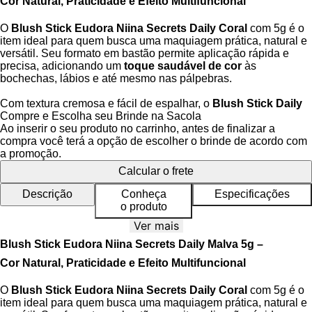
Cor Natural, Praticidade e Efeito Multifuncional
O
Blush Stick Eudora Niina Secrets Daily Coral
com 5g é o
item ideal para quem busca uma maquiagem prática, natural e
versátil. Seu formato em bastão permite aplicação rápida e
precisa, adicionando um
toque saudável de cor
às
bochechas, lábios e até mesmo nas pálpebras.
Com textura cremosa e fácil de espalhar, o
Blush Stick Daily
proporciona um acabamento suave e luminoso, que se funde
Compre e Escolha seu Brinde na Sacola
perfeitamente à pele, entregando efeito natural e radiante. Ideal
Ao inserir o seu produto no carrinho, antes de finalizar a
para o dia a dia, é perfeito para quem deseja praticidade sem
compra você terá a opção de escolher o brinde de acordo com
abrir mão do cuidado e da beleza.
a promoção.
Calcular o frete
Sua fórmula é enriquecida com ingredientes que hidratam e
cuidam da pele, oferecendo conforto durante o uso e longa
Descrição
Conheça
Especificações
duração. Compacto e prático de levar na bolsa, o bastão é
o produto
perfeito para retoques rápidos e para quem ama uma make
Ver mais
leve e funcional.
Blush Stick Eudora Niina Secrets Daily Malva 5g –
Benefícios do Blush Stick Niina Secrets Daily
Cor Natural, Praticidade e Efeito Multifuncional
Multifuncional: pode ser usado como blush, batom ou
O
Blush Stick Eudora Niina Secrets Daily Coral
com 5g é o
sombra cremosa
item ideal para quem busca uma maquiagem prática, natural e