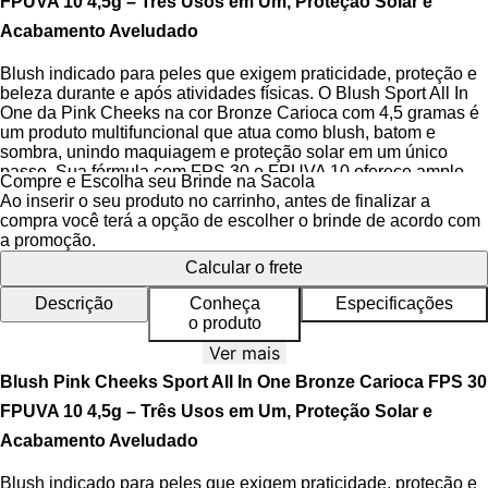
FPUVA 10 4,5g – Três Usos em Um, Proteção Solar e
Acabamento Aveludado
Blush indicado para peles que exigem praticidade, proteção e
beleza durante e após atividades físicas. O Blush Sport All In
One da Pink Cheeks na cor Bronze Carioca com 4,5 gramas é
um produto multifuncional que atua como blush, batom e
sombra, unindo maquiagem e proteção solar em um único
passo. Sua fórmula com FPS 30 e FPUVA 10 oferece amplo
Compre e Escolha seu Brinde na Sacola
espectro de proteção contra os raios UVA e UVB, enquanto a
Ao inserir o seu produto no carrinho, antes de finalizar a
textura cremosa permite aplicação suave, fácil esfumado e
compra você terá a opção de escolher o brinde de acordo com
acabamento natural, com cobertura média a alta e
a promoção.
pigmentação intensa e construível.
Calcular o frete
Desenvolvido para mulheres que buscam praticidade sem abrir
Descrição
Conheça
Especificações
mão da eficácia, este stick multifuncional é ideal para rotinas
o produto
aceleradas, dias no sol ou atividades ao ar livre. Sua fórmula
resistente à transpiração garante que a maquiagem permaneça
Ver mais
intacta mesmo após suor e movimento constante, mantendo a
Blush Pink Cheeks Sport All In One Bronze Carioca FPS 30
pigmentação uniforme por até 8 horas. O acabamento é
aveludado e não deixa aspecto oleoso, proporcionando um
FPUVA 10 4,5g – Três Usos em Um, Proteção Solar e
visual saudável e com cor perfeita para todos os tons de pele.
Acabamento Aveludado
O formato em stick permite aplicação rápida e precisa,
Blush indicado para peles que exigem praticidade, proteção e
facilitando o uso em movimento, seja na academia, na praia ou