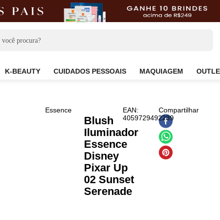
CARE
K-BEAUTY
CUIDADOS PESSOAIS
MAQUIAG
Essence
EAN
:
Compa
4059729492289
Blush
Iluminador
Essence
Disney
Pixar Up
02 Sunset
Serenade