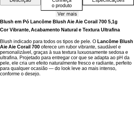
Descrição
Conheça
Especificações
o produto
Ver mais
Blush em Pó Lancôme Blush Aie Aie Corail 700 5,1g
Cor Vibrante, Acabamento Natural e Textura Ultrafina
Blush indicado para todos os tipos de pele. O
Lancôme Blush
Aie Aie Corail 700
oferece um rubor vibrante, saudável e
personalizável, graças à sua textura luxuosamente sedosa e
ultrafina. Projetado para entregar cor que se adapta ao pH da
pele, ele cria um efeito naturalmente fresco e radiante, perfeito
para qualquer ocasião — do look leve ao mais intenso,
conforme o desejo.
Co-criado com a maquiadora global da Lancôme,
Sheika
Daley
, este blush faz parte da nova coleção de tons adaptáveis
ao pH, que se fundem perfeitamente à pele e complementam a
rotina
Teint Idole Ultra Wear
. Sua fórmula leve permite
construção de camadas sem pesar, proporcionando
acabamento impecável que dura o dia todo. Acompanha um
pincel macio para aplicação uniforme, garantindo praticidade e
um resultado profissional.
Em testes de consumo com 65 mulheres*, o Blush Subtil