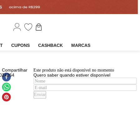
EM
OUTLET
CUPONS
CASHBACK
MARCAS
EAN
:
Compartilhar
Este produto não está disponível n
7899852024264
Quero saber quando estiver disp
h
pacto
 Meu
Enviar
a
e 3g