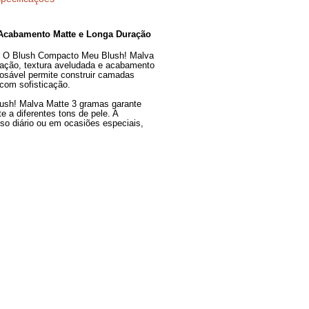
Especificações
 Pigmentação, Acabamento Matte e Longa Duração
eza e elegância. O Blush Compacto Meu Blush! Malva
m alta pigmentação, textura aveludada e acabamento