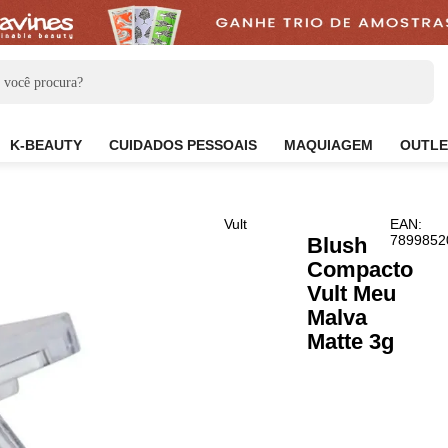
CARE
K-BEAUTY
CUIDADOS PESSOAIS
MAQUIAG
Vult
Blus
Com
Vult
Malv
Matt