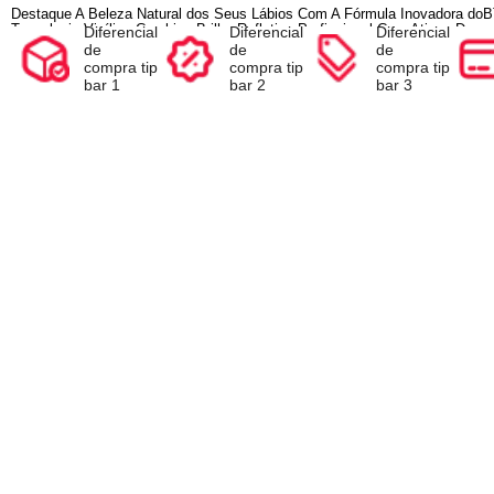
Compre e Escolha seu Brinde na Sacola
Ao inserir o seu produto no carrinho, antes de finalizar a com
de escolher o brinde de acordo com a promoção.
Descrição
Conheça o produto
Espec
Diferencial
Diferencial
Diferencia
de
de
de
compra tip
compra tip
compra ti
bar 1
bar 2
bar 3