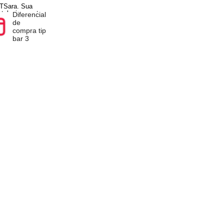
pra você terá a opção
ificações
l
Diferencial
de
p
compra tip
bar 3