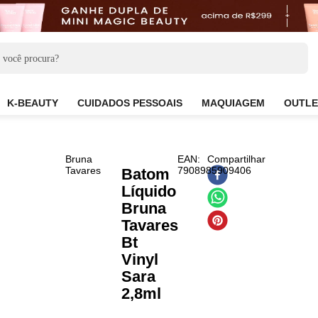
CARE
K-BEAUTY
CUIDADOS PESSOAIS
MAQUIAG
Bruna
EAN
:
Compartil
Tavares
7908985909406
Batom
Líquido
Bruna
Tavares
Bt
Vinyl
Sara