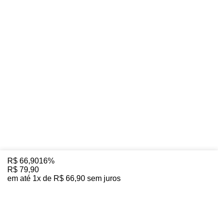
R$
66
,
90
16%
R$
79
,
90
em até
1
x de
R$
66
,
90
sem juros