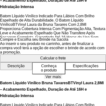
– Acabamento Espelhado, Duração de Até 16H e
Hidratação Intensa
Batom Líquido Vinílico Indicado Para Lábios Com Brilho
Espelhado de Alta Durabilidade. O Batom Líquido
VinílicoBTVinyl Laura da Bruna Tavares Com 2,8Ml
Proporciona Cobertura Intensa Com Pigmentação Alta, Textura
Leve e Acabamento Espelhado Que Não Transfere Após
Secagem Completa, Garantindo Até 16 Horas de Uso Sem
Compre e Escolha seu Brinde na Sacola
Retoques Ou Ressecamento.
Ao inserir o seu produto no carrinho, antes de finalizar a
compra você terá a opção de escolher o brinde de acordo com
Destaque A Beleza Natural dos Seus Lábios Com A Fórmula
a promoção.
Inovadora doBTLaura. Sua Tecnologia Vinílica Combina Brilho
Calcular o frete
Refletivo Profissional Com Ativos Dermatologicamente
Testados, Criando Uma Película Flexível Que Se Adapta Aos
Descrição
Conheça
Especificações
Movimentos Labiais Sem Craquelar. A Textura Fluida Desliza
o produto
Uniformemente, Permitindo Aplicação Precisa Desde A
Primeira Camada.
Ver mais
Batom Líquido Vinílico Bruna TavaresBTVinyl Laura 2,8Ml
Ideal Para Quem Busca Resultados Profissionais No Dia A
Dia, Este Batom Oferece Hidratação Contínua Graças À Ação
– Acabamento Espelhado, Duração de Até 16H e
Sinérgica da
Manteiga de Karité
e
esqualano
, que mantêm a
Hidratação Intensa
maciez mesmo após longos períodos. A
niacinamida
trabalha
na suavização de linhas finas, enquanto o
óleo de jojoba
Batom Líquido Vinílico Indicado Para Lábios Com Brilho
repõe lipídios essenciais, evitando o aspecto descamativo