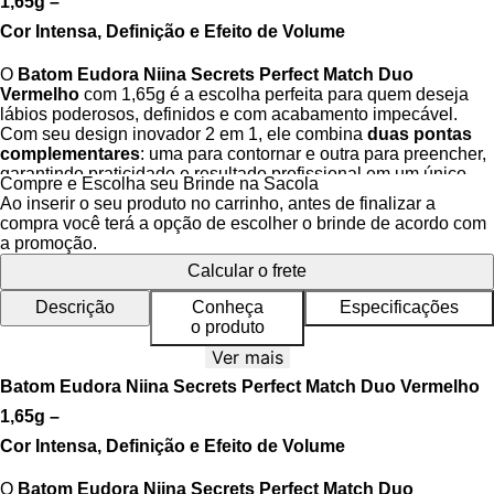
1,65g –
Cor Intensa, Definição e Efeito de Volume
O
Batom Eudora Niina Secrets Perfect Match Duo
Vermelho
com 1,65g é a escolha perfeita para quem deseja
lábios poderosos, definidos e com acabamento impecável.
Com seu design inovador 2 em 1, ele combina
duas pontas
complementares
: uma para contornar e outra para preencher,
garantindo praticidade e resultado profissional em um único
Compre e Escolha seu Brinde na Sacola
produto.
Ao inserir o seu produto no carrinho, antes de finalizar a
compra você terá a opção de escolher o brinde de acordo com
Sua fórmula cremosa e de alta pigmentação oferece
cor
a promoção.
vibrante e cobertura uniforme
desde a primeira aplicação,
Calcular o frete
enquanto os ativos de cuidado proporcionam
hidratação,
conforto e aparência de lábios mais volumosos
. O tom
Descrição
Conheça
Especificações
vermelho intenso entrega elegância e sofisticação
o produto
instantâneas, ideal para todas as ocasiões — do look casual
ao mais glamouroso.
Ver mais
Batom Eudora Niina Secrets Perfect Match Duo Vermelho
Com a exclusiva
Tecnologia Secrets
, o
Perfect Match Duo
trata enquanto colore, protegendo e nutrindo os lábios para um
1,65g –
acabamento perfeito e duradouro. Um verdadeiro must-have
Cor Intensa, Definição e Efeito de Volume
para quem busca beleza, praticidade e performance em um só
produto.
O
Batom Eudora Niina Secrets Perfect Match Duo