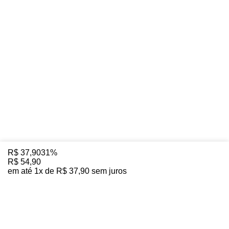
R$
37
,
90
31%
R$
54
,
90
em até
1
x de
R$
37
,
90
sem juros