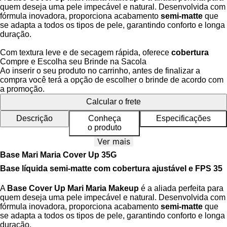
quem deseja uma pele impecável e natural. Desenvolvida com
fórmula inovadora, proporciona acabamento
semi-matte
que
se adapta a todos os tipos de pele, garantindo conforto e longa
duração.
Com textura leve e de secagem rápida, oferece
cobertura
ajustável
— de média a alta — que disfarça imperfeições
Compre e Escolha seu Brinde na Sacola
como manchas, olheiras e cicatrizes, sem pesar e sem
Ao inserir o seu produto no carrinho, antes de finalizar a
craquelar. Ideal para looks do dia a dia ou produções
compra você terá a opção de escolher o brinde de acordo com
elaboradas, acompanha a sua rotina com praticidade e
a promoção.
performance.
Calcular o frete
Sua fórmula
oil free
controla a oleosidade, evita acúmulo nos
Descrição
Conheça
Especificações
poros e proporciona visual fresco e saudável por até 10 horas.
o produto
Além disso, conta com
FPS 35
, protegendo a pele contra os
Ver mais
danos causados pelos raios solares.
Base Mari Maria Cover Up 35G
Benefícios da Base Cover Up Mari Maria
Base líquida semi-matte com cobertura ajustável e FPS 35
Resistência à água e suor:
ideal para climas quentes e
A
Base Cover Up Mari Maria Makeup
é a aliada perfeita para
dias corridos
quem deseja uma pele impecável e natural. Desenvolvida com
Acabamento semi-matte:
sofisticado, sem excesso de
fórmula inovadora, proporciona acabamento
semi-matte
que
brilho
se adapta a todos os tipos de pele, garantindo conforto e longa
Cobertura personalizável:
de média a alta, sem pesar
duração.