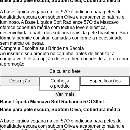
Base para pele escura, Subtom Oliva, Cobertura média
A base líquida vegana na cor 57O é indicada para peles de
tonalidade escura com subtom Oliva e acabamento natural e
luminoso. A Base Líquida Soft Radiance 57O da Mascavo
oferece cobertura média com textura leve e elástica,
desenvolvida a partir dos subtons reais da pele brasileira. Sua
fórmula permite construir camadas conforme a necessidade,
sem marcar ou pesar.
Compre e Escolha seu Brinde na Sacola
A consistência fluida garante espalhabilidade uniforme que
Ao inserir o seu produto no carrinho, antes de finalizar a
não craquela, deixando a pele com acabamento natural e
compra você terá a opção de escolher o brinde de acordo com
luminoso. São 36 tons de bases e 24 tons de corretivos.
a promoção.
Calcular o frete
Livre de crueldade animal, Base vegana, sem álcool e sem
parabenos.
Descrição
Conheça
Especificações
o produto
Ver mais
Benefícios da Base Líquida
Base Líquida Mascavo Soft Radiance 57O 30ml -
Acabamento natural e luminoso
Base para pele escura, Subtom Oliva, Cobertura média
Cobertura média e construível
Textura leve e fluida
A base líquida vegana na cor 57O é indicada para peles de
Resistente à água e ao suor
tonalidade escura com subtom Oliva e acabamento natural e