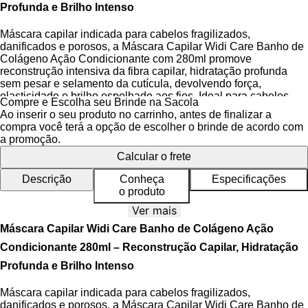
Profunda e Brilho Intenso
Máscara capilar indicada para cabelos fragilizados,
danificados e porosos, a Máscara Capilar Widi Care Banho de
Colágeno Ação Condicionante com 280ml promove
reconstrução intensiva da fibra capilar, hidratação profunda
sem pesar e selamento da cutícula, devolvendo força,
elasticidade e brilho espelhado aos fios. Ideal para cabelos
Compre e Escolha seu Brinde na Sacola
enfraquecidos por processos químicos como coloração,
Ao inserir o seu produto no carrinho, antes de finalizar a
descoloração e alisamento, este tratamento multifuncional atua
compra você terá a opção de escolher o brinde de acordo com
diretamente na reparação estrutural dos fios.
a promoção.
Calcular o frete
Desenvolvida com foco em performance e ética, a fórmula é
livre de parabenos, dermatologicamente testada e certificada
Descrição
Conheça
Especificações
como cruelty free e vegana, garantindo um cuidado capilar
o produto
seguro, eficaz e consciente. A
tecnologia de Colágeno
Vegetal
presente na máscara age como agente reconstrutor e
Ver mais
condicionante, promovendo uma reestruturação eficaz da fibra
Máscara Capilar Widi Care Banho de Colágeno Ação
capilar enquanto melhora a maciez e o alinhamento dos fios.
Condicionante 280ml – Reconstrução Capilar, Hidratação
Profunda e Brilho Intenso
Benefícios da Máscara Capilar
Máscara capilar indicada para cabelos fragilizados,
Reconstrução intensiva da fibra capilar com resultados
danificados e porosos, a Máscara Capilar Widi Care Banho de