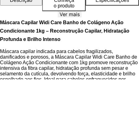
Descrição
Conheça
Especificações
o produto
Ver mais
Máscara Capilar Widi Care Banho de Colágeno Ação
Condicionante 1kg – Reconstrução Capilar, Hidratação
Profunda e Brilho Intenso
Máscara capilar indicada para cabelos fragilizados,
danificados e porosos, a Máscara Capilar Widi Care Banho de
Colágeno Ação Condicionante com 1kg promove reconstrução
intensiva da fibra capilar, hidratação profunda sem pesar e
selamento da cutícula, devolvendo força, elasticidade e brilho
espelhado aos fios. Ideal para cabelos enfraquecidos por
processos químicos como coloração, descoloração e
alisamento, este tratamento multifuncional atua diretamente na
reparação estrutural dos fios.
Desenvolvida com foco em performance e ética, a fórmula é
livre de parabenos, dermatologicamente testada e certificada
como cruelty free e vegana, garantindo um cuidado capilar
seguro, eficaz e consciente. A
tecnologia de Colágeno
Vegetal
presente na máscara age como agente reconstrutor e
condicionante, promovendo uma reestruturação eficaz da fibra