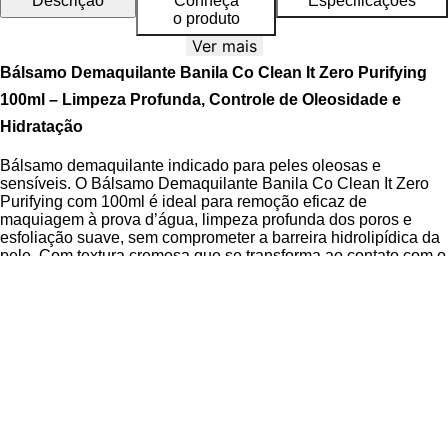
Descrição
Conheça
Especificações
o produto
Ver mais
Bálsamo Demaquilante Banila Co Clean It Zero Purifying
100ml – Limpeza Profunda, Controle de Oleosidade e
Hidratação
Bálsamo demaquilante indicado para peles oleosas e
sensíveis. O Bálsamo Demaquilante Banila Co Clean It Zero
Purifying com 100ml é ideal para remoção eficaz de
maquiagem à prova d’água, limpeza profunda dos poros e
esfoliação suave, sem comprometer a barreira hidrolipídica da
pele. Com textura cremosa que se transforma ao contato com o
calor, ele oferece sensação de frescor, toque macio e
acabamento hidratado, perfeito para uma rotina de skincare
diária.
Desenvolvido com tecnologia inovadora, o Bálsamo
Demaquilante Banila Co Clean It Zero Purifying atua em três
etapas: dissolve maquiagem, remove impurezas e renova a
superfície da pele. Sua fórmula vegan e hipoalergênica
combina ativos botânicos e derivados de ácidos para promover
limpeza tripla sem agressividade. O resultado é uma pele