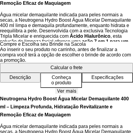
Remoção Eficaz de Maquiagem
Água micelar demaquilante indicada para peles normais a
secas, a Neutrogena Hydro Boost Água Micelar Demaquilante
400 ml limpa e demaquila profundamente, enquanto hidrata e
reequilibra a pele. Desenvolvida com a exclusiva Tecnologia
Tripla Micelar e enriquecida com
Ácido Hialurônico
, esta
solução de limpeza facial oferece uma
ação 7 em 1 para um
Compre e Escolha seu Brinde na Sacola
cuidado completo e eficaz
.
Ao inserir o seu produto no carrinho, antes de finalizar a
compra você terá a opção de escolher o brinde de acordo com
Sua fórmula inovadora respeita o pH fisiológico da pele e não
a promoção.
danifica a barreira natural cutânea, proporcionando um frescor
Calcular o frete
imediato e uma sensação de suavidade. Livre de álcool,
sabão, parabenos e corantes, é um cuidado essencial que
Descrição
Conheça
Especificações
combina performance e segurança.
o produto
dermatologicamente e oftalmologicamente testada, a
Ver mais
Neutrogena Hydro Boost Água Micelar Demaquilante é a
Neutrogena Hydro Boost Água Micelar Demaquilante 400
escolha ideal para uma pele purificada, hidratada e
revitalizada todos os dias.
ml – Limpeza Profunda, Hidratação Revitalizante e
Remoção Eficaz de Maquiagem
Benefícios da Água Micelar
Água micelar demaquilante indicada para peles normais a
secas, a Neutrogena Hydro Boost Água Micelar Demaquilante