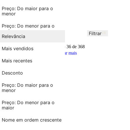
Preço: Do maior para o
Kits para Cabelo >
menor
Shampoo >
Preço: Do maior para o
Condicionador >
menor
Finalizadores >
Preço: Do menor para o
Máscara de Tratamento >
maior
Preço: Do menor para o
Leave-In >
maior
Filtrar
Ordenar por
Relevância
Nome em ordem crescente
Relevância
Nome em ordem crescente
Mostrando
36 de 368
Nome em ordem
Mais vendidos
Mostrar mais
decrescente
Nome em ordem
decrescente
Mais recentes
Desconto
Preço: Do maior para o
menor
Preço: Do menor para o
maior
Nome em ordem crescente