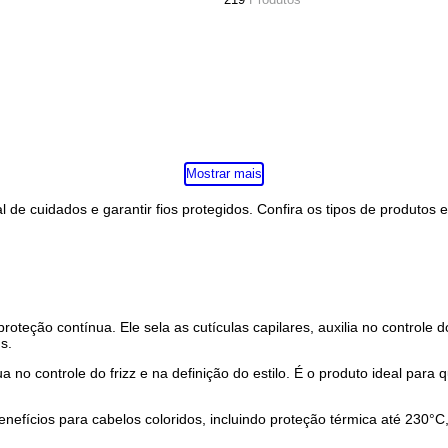
Crespos,
Sec
cacheados e
ress
ondulados >
219
Produtos
Mostrar mais
 ritual de cuidados e garantir fios protegidos. Confira os tipo