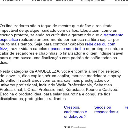
CARE
K-BEAUTY
CUIDADOS PESSOAIS
MAQUIAG
Os finalizadores são o toque de mestre que define o res
impecável de qualquer cuidado com os fios. Eles atua
escudo protetor, selando as cutículas e garantindo que 
específico
realizado anteriormente permaneça na fibra ca
muito mais tempo. Seja para controlar cabelos
rebeldes
frizz
, trazer vida a cabelos
opacos e sem brilho
ou proteg
calor de secadores e chapinhas, o finalizador é o item i
para quem busca uma finalização com padrão de salão 
dias.
Nesta categoria da AMOBELEZA, você encontra a melho
de
leave-in, óleo capilar, sérum capilar, mousse modela
de brilho
. Trabalhamos com as marcas mais prestigiada
universo profissional, incluindo Wella Professionals, Seb
Professional, L'Oréal Professionnel, Kérastase, Keune e
Escolha o produto ideal para selar sua rotina e conquiste
disciplinados, protegidos e radiantes.