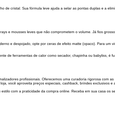
entração de ativos tecnológicos. Ele é desenvolvido para tratar n
.
ivating
é o sérum ideal para quem busca o controle absoluto do
lasme
atua na reparação instantânea das áreas danificadas da fibr
e brilho de cristal. Sua fórmula leve ajuda a selar as pontas d
or a sprays e mousses leves que não comprometem o volume. J
al moderno e despojado, opte por ceras de efeito matte (opaco).
 frequente de ferramentas de calor como secador, chapinha ou 