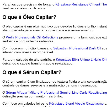
O leave-in é um finalizador sem enxágue que combina tratament
manter o cabelo saudável, macio e desembaraçado entre as 
Para uma suavidade invisível, o
Sebastian Professional Subli
a umidade externa sem pesar nos fios.
Já o
L'Oréal Professionnel Vitamino Color 10 In 1
oferece múlt
vibrante por muito mais tempo.
Para fios que precisam de força, o
Kérastase Resistance Cim
finalizar cabelos danificados.
O que é Óleo Capilar?
O óleo capilar é um elixir nutritivo que devolve lipídios e br
aliado perfeito para eliminar a opacidade e o ressecamento.
O
Wella Professionals Oil Reflections
promove uma luminosidad
sedosos e com reflexos radiantes.
Com foco em nutrição luxuosa, o
Sebastian Professional Dark
intenso com leveza incomparável.
Para um cuidado de alto padrão, o
Kérastase Elixir Ultime L'H
deixando o cabelo transformado e revitalizado.