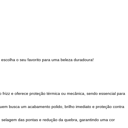
os ou
Fixador >
Óleo capilar >
Kérastase >
S
ecados >
P
s de produtos e escolha o seu favorito para uma beleza duradou