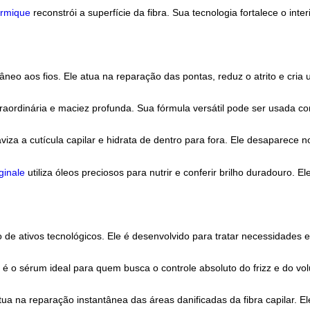
o e proteção contínua. Ele sela as cutículas capilares, auxili
lavagens.
mate
atua no controle do frizz e na definição do estilo. É o pro
iplos benefícios para cabelos coloridos, incluindo proteção té
ent Thermique
reconstrói a superfície da fibra. Sua tecnologia f
ilho instantâneo aos fios. Ele atua na reparação das pontas, redu
e extraordinária e maciez profunda. Sua fórmula versátil pode
 Oil
suaviza a cutícula capilar e hidrata de dentro para fora. E
uile Originale
utiliza óleos preciosos para nutrir e conferir brilh