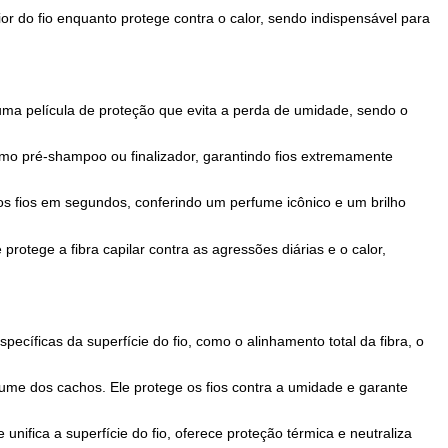
a no controle do frizz e oferece proteção térmica ou mecânica, 
duto ideal para quem busca um acabamento polido, brilho imediat
rmica até 230°C, selagem das pontas e redução da quebra, gara
ortalece o interior do fio enquanto protege contra o calor, sendo
z o atrito e cria uma película de proteção que evita a perda de 
 ser usada como pré-shampoo ou finalizador, garantindo fios 
le desaparece nos fios em segundos, conferindo um perfume icôn
o duradouro. Ele protege a fibra capilar contra as agressões diária