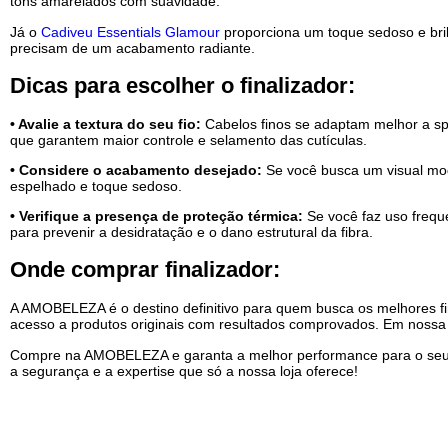
O que é Sérum Capilar?
O sérum capilar é um finalizador de textura fluida e alta conc
controle de danos severos e a matização de tons indesejados
O
Sérum Alfaparf Milano Professional Semi di Lino Curls React
definição precisa com muito mais brilho.
Com foco em cabelos loiros, o
Kérastase Blond Absolu Cicap
tons amarelados com suavidade.
Já o
Cadiveu Essentials Glamour
proporciona um toque sedoso 
precisam de um acabamento radiante.
Dicas para escolher o finalizador:
• Avalie a textura do seu fio:
Cabelos finos se adaptam melh
que garantem maior controle e selamento das cutículas.
• Considere o acabamento desejado:
Se você busca um visu
espelhado e toque sedoso.
• Verifique a presença de proteção térmica:
Se você faz uso