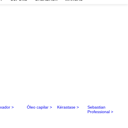
EM
OUTLET
CUPONS
CASHBACK
MARCAS
ultado
m como um
o
tratamento
pilar por
 ou com
er contra o
ndispensável
todos os
r seleção
dor
e
spray
s do
astian
 Cadiveu.
 fios