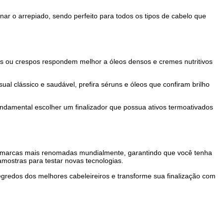
ecessidades específicas da superfície do fio, como o alinhamento
 frizz e do volume dos cachos. Ele protege os fios contra a um
a capilar. Ele unifica a superfície do fio, oferece proteção térm
uplas e a eliminar o arrepiado, sendo perfeito para todos os tip
á fios grossos ou crespos respondem melhor a óleos densos e 
 Para um visual clássico e saudável, prefira séruns e óleos qu
babyliss, é fundamental escolher um finalizador que possua at