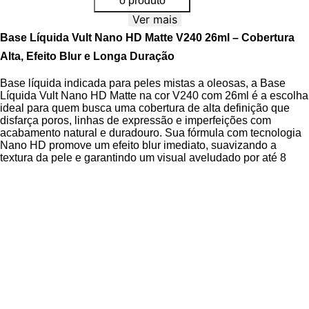
o produto
Ver mais
Base Líquida Vult Nano HD Matte V240 26ml – Cobertura
Alta, Efeito Blur e Longa Duração
Base líquida indicada para peles mistas a oleosas, a Base
Líquida Vult Nano HD Matte na cor V240 com 26ml é a escolha
ideal para quem busca uma cobertura de alta definição que
disfarça poros, linhas de expressão e imperfeições com
acabamento natural e duradouro. Sua fórmula com tecnologia
Nano HD promove um efeito blur imediato, suavizando a
textura da pele e garantindo um visual aveludado por até 8
horas.
Desenvolvida com foco em performance e conforto, a Base
Líquida Vult Nano HD Matte oferece cobertura inteligente, que
se adapta ao tom natural da pele sem acumular em linhas
finas. Sua textura leve e fluida permite aplicação fácil,
espalhamento uniforme e acabamento matte não opaco, ideal
para quem deseja uma maquiagem impecável sem aspecto
pesado.
A fórmula à prova d’água mantém a maquiagem no lugar
mesmo em ambientes úmidos ou durante atividades ao longo