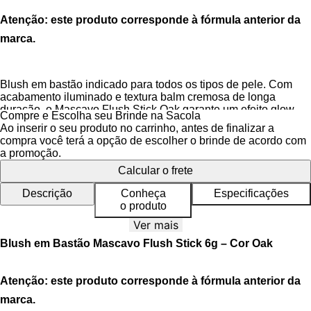
Atenção: este produto corresponde à fórmula anterior da
marca.
Blush em bastão indicado para todos os tipos de pele.
Com
acabamento iluminado e textura balm cremosa de longa
duração, o Mascavo Flush Stick Oak garante um efeito glow
Compre e Escolha seu Brinde na Sacola
natural e sofisticado, deixando a pele com um toque de cor
Ao inserir o seu produto no carrinho, antes de finalizar a
radiante.
compra você terá a opção de escolher o brinde de acordo com
a promoção.
O Blush Mascavo em bastão é versátil e prático, possui textura
Calcular o frete
cremosa, proporciona uma cor saudável de pele naturalmente
corada após o uso, além de deixar com um lindo acabamento
Descrição
Conheça
Especificações
glow de longa duração.
o produto
A fórmula vegana do Blush Cremoso Mascavo combina ativos
Ver mais
nutritivos e hidratantes, que cuidam da pele enquanto realçam
Blush em Bastão Mascavo Flush Stick 6g – Cor Oak
a sua beleza, para o cuidado e a delicadeza com a sua pele.
Benefícios do Blush Flush Stick
Atenção: este produto corresponde à fórmula anterior da
marca.
Acabamento iluminado com efeito glow natural