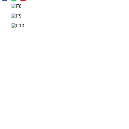
Precauções: suspenda o uso em caso de sensibilidade.
Conserve o produto bem fechado, longe da luz e do calor.
Mantenha fora do alcance de crianças.